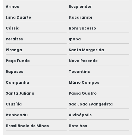
Arinos
Resplendor
Lima Duarte
Itacarambi
Cássia
Bom Sucesso
Perdizes
Ipaba
Piranga
Santa Margarida
Poço Fundo
Nova Resende
Raposos
Tocantins
Campanha
Mário Campos
Santa Juliana
Passa Quatro
Cruzília
São João Evangelista
Itanhandu
Alvinópolis
Brasilândia de Minas
Botelhos