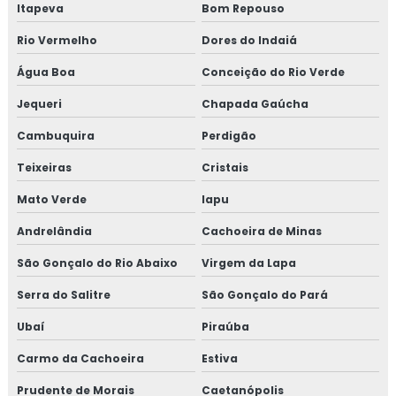
Itapeva
Bom Repouso
Rio Vermelho
Dores do Indaiá
Água Boa
Conceição do Rio Verde
Jequeri
Chapada Gaúcha
Cambuquira
Perdigão
Teixeiras
Cristais
Mato Verde
Iapu
Andrelândia
Cachoeira de Minas
São Gonçalo do Rio Abaixo
Virgem da Lapa
Serra do Salitre
São Gonçalo do Pará
Ubaí
Piraúba
Carmo da Cachoeira
Estiva
Prudente de Morais
Caetanópolis