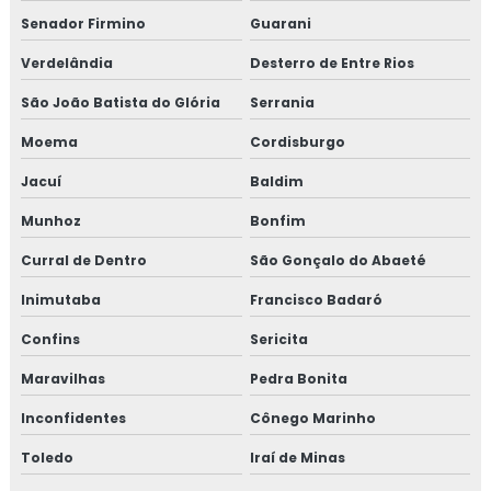
Senador Firmino
Guarani
Verdelândia
Desterro de Entre Rios
São João Batista do Glória
Serrania
Moema
Cordisburgo
Jacuí
Baldim
Munhoz
Bonfim
Curral de Dentro
São Gonçalo do Abaeté
Inimutaba
Francisco Badaró
Confins
Sericita
Maravilhas
Pedra Bonita
Inconfidentes
Cônego Marinho
Toledo
Iraí de Minas