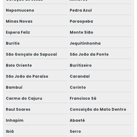
Nepomuceno
Pedra Azul
Minas Novas
Paraopeba
Espera Feliz
Monte Sião
Buritis
Jequitinhonha
São Gonçalo do Sapucaí
São João da Ponte
Belo Oriente
Buritizeiro
São João do Paraíso
Carandaí
Bambuí
Corinto
Carmo do Cajuru
Francisco Sá
Raul Soares
Conceição do Mato Dentro
Inhapim
Abaeté
Ibiá
Serro