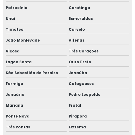
Patrocínio
Caratinga
Unaí
Esmeraldas
Timóteo
Curvelo
João Monlevade
Alfenas
Viçosa
Três Corações
Lagoa Santa
Ouro Preto
São Sebastião do Paraíso
Janaúba
Formiga
Cataguases
Januária
Pedro Leopoldo
Mariana
Frutal
Ponte Nova
Pirapora
Três Pontas
Extrema