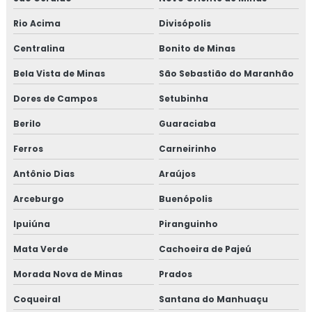
Rio Acima
Divisópolis
Centralina
Bonito de Minas
Bela Vista de Minas
São Sebastião do Maranhão
Dores de Campos
Setubinha
Berilo
Guaraciaba
Ferros
Carneirinho
Antônio Dias
Araújos
Arceburgo
Buenópolis
Ipuiúna
Piranguinho
Mata Verde
Cachoeira de Pajeú
Morada Nova de Minas
Prados
Coqueiral
Santana do Manhuaçu