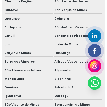
Claro dos Poções
São Pedro dos Ferros
Guidoval
São Roque de Minas
Lassance
Coimbra
Pintópolis
São João do Oriente
Catuji
Santana de Pirapama
Ijaci
Imbé de Minas
Varjão de Minas
Luisburgo
Serra dos Aimorés
Alfredo Vasconcelos
São Thomé das Letras
Alpercata
Montezuma
Riachinho
Dionísio
Estrela do Sul
Iguatama
Careaçu
São Vicente de Minas
Bom Jardim de Minas