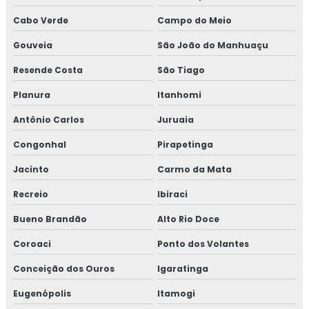
Cabo Verde
Campo do Meio
Gouveia
São João do Manhuaçu
Resende Costa
São Tiago
Planura
Itanhomi
Antônio Carlos
Juruaia
Congonhal
Pirapetinga
Jacinto
Carmo da Mata
Recreio
Ibiraci
Bueno Brandão
Alto Rio Doce
Coroaci
Ponto dos Volantes
Conceição dos Ouros
Igaratinga
Eugenópolis
Itamogi