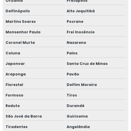
Orizânia
Pratápolis
Delfinópolis
Alto Jequitibá
Martins Soares
Pocrane
Monsenhor Paulo
Frei Inocêncio
Coronel Murta
Nazareno
Coluna
Pains
Japonvar
Santa Cruz de Minas
Araponga
Pavão
Florestal
Delfim Moreira
Formoso
Tiros
Reduto
Durandé
São José da Barra
Guiricema
Tiradentes
Angelândia