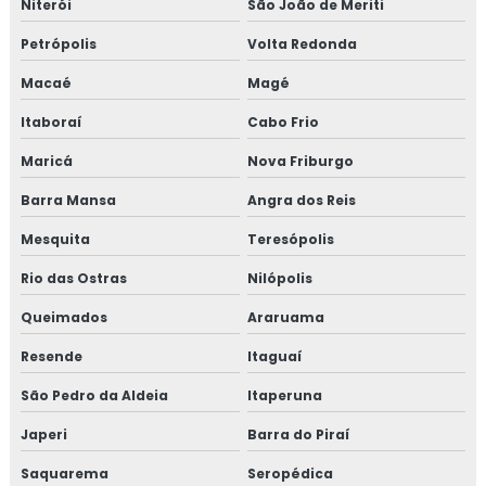
Niterói
São João de Meriti
Petrópolis
Volta Redonda
Macaé
Magé
Itaboraí
Cabo Frio
Maricá
Nova Friburgo
Barra Mansa
Angra dos Reis
Mesquita
Teresópolis
Rio das Ostras
Nilópolis
Queimados
Araruama
Resende
Itaguaí
São Pedro da Aldeia
Itaperuna
Japeri
Barra do Piraí
Saquarema
Seropédica