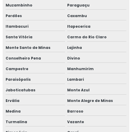
Muzambinho
Paraguaçu
Perdões
Caxambu
Itambacuri
Itapecerica
Santa Vitória
Carmo do Rio Claro
Monte Santo de Minas
Lajinha
Conselheiro Pena
Divino
Campestre
Manhumirim
Paraisópolis
Lambari
Jaboticatubas
Monte Azul
Ervália
Monte Alegre de Minas
Medina
Barroso
Turmalina
Vazante