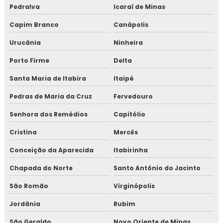
Pedralva
Icaraí de Minas
Capim Branco
Canápolis
Urucânia
Ninheira
Porto Firme
Delta
Santa Maria de Itabira
Itaipé
Pedras de Maria da Cruz
Fervedouro
Senhora dos Remédios
Capitólio
Cristina
Mercês
Conceição da Aparecida
Itabirinha
Chapada do Norte
Santo Antônio do Jacinto
São Romão
Virginópolis
Jordânia
Rubim
São Geraldo
Novo Oriente de Minas