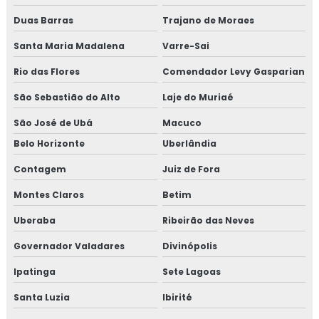
Duas Barras
Trajano de Moraes
Santa Maria Madalena
Varre-Sai
Rio das Flores
Comendador Levy Gasparian
São Sebastião do Alto
Laje do Muriaé
São José de Ubá
Macuco
Belo Horizonte
Uberlândia
Contagem
Juiz de Fora
Montes Claros
Betim
Uberaba
Ribeirão das Neves
Governador Valadares
Divinópolis
Ipatinga
Sete Lagoas
Santa Luzia
Ibirité