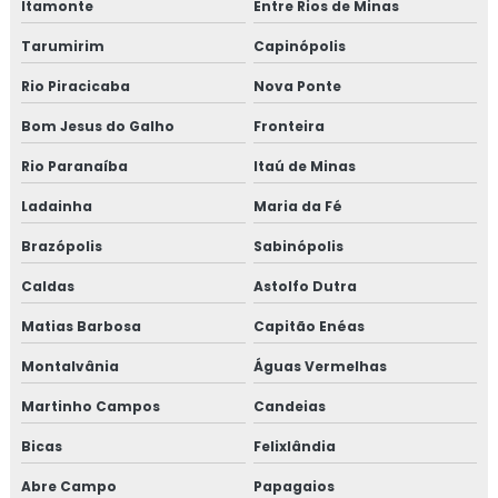
Itamonte
Entre Rios de Minas
Tarumirim
Capinópolis
Rio Piracicaba
Nova Ponte
Bom Jesus do Galho
Fronteira
Rio Paranaíba
Itaú de Minas
Ladainha
Maria da Fé
Brazópolis
Sabinópolis
Caldas
Astolfo Dutra
Matias Barbosa
Capitão Enéas
Montalvânia
Águas Vermelhas
Martinho Campos
Candeias
Bicas
Felixlândia
Abre Campo
Papagaios