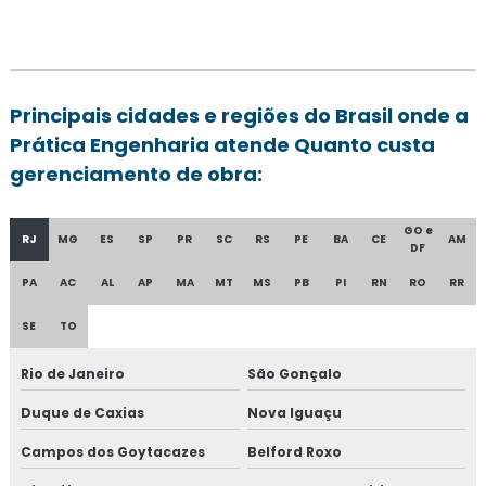
Principais cidades e regiões do Brasil onde a
Prática Engenharia atende Quanto custa
gerenciamento de obra:
GO e
RJ
MG
ES
SP
PR
SC
RS
PE
BA
CE
AM
DF
PA
AC
AL
AP
MA
MT
MS
PB
PI
RN
RO
RR
SE
TO
Rio de Janeiro
São Gonçalo
Duque de Caxias
Nova Iguaçu
Campos dos Goytacazes
Belford Roxo