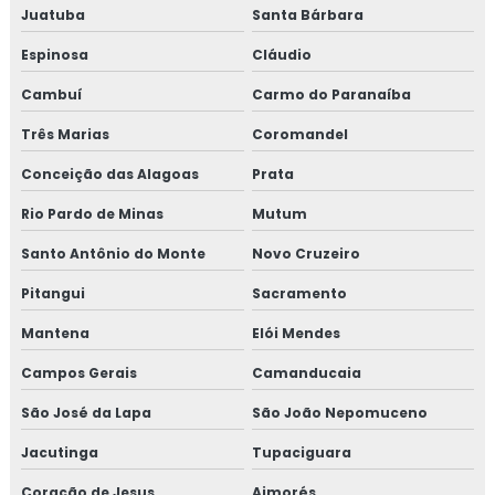
Juatuba
Santa Bárbara
Espinosa
Cláudio
Cambuí
Carmo do Paranaíba
Três Marias
Coromandel
Conceição das Alagoas
Prata
Rio Pardo de Minas
Mutum
Santo Antônio do Monte
Novo Cruzeiro
Pitangui
Sacramento
Mantena
Elói Mendes
Campos Gerais
Camanducaia
São José da Lapa
São João Nepomuceno
Jacutinga
Tupaciguara
Coração de Jesus
Aimorés