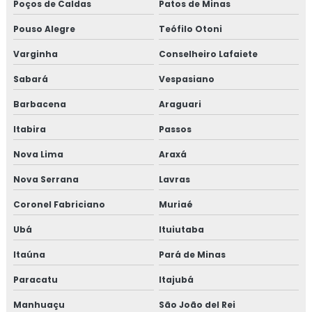
Poços de Caldas
Patos de Minas
Pouso Alegre
Teófilo Otoni
Varginha
Conselheiro Lafaiete
Sabará
Vespasiano
Barbacena
Araguari
Itabira
Passos
Nova Lima
Araxá
Nova Serrana
Lavras
Coronel Fabriciano
Muriaé
Ubá
Ituiutaba
Itaúna
Pará de Minas
Paracatu
Itajubá
Manhuaçu
São João del Rei