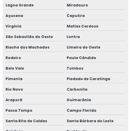
Lagoa Grande
Miradouro
Açucena
Caputira
Virgínia
Matias Cardoso
São Sebastião do Oeste
Lontra
Riacho dos Machados
Limeira do Oeste
Rodeiro
Paula Cândido
Belo Vale
Tombos
Pimenta
Piedade de Caratinga
Rio Novo
Carbonita
Araporã
Guimarânia
Passa Tempo
Campo Florido
Santa Rita de Caldas
Santa Bárbara do Leste