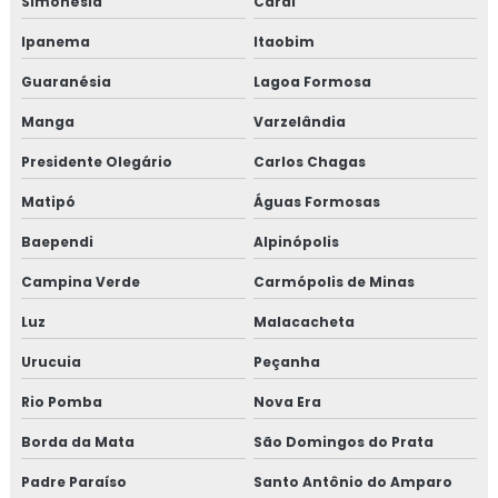
Simonésia
Caraí
Ipanema
Itaobim
Guaranésia
Lagoa Formosa
Manga
Varzelândia
Presidente Olegário
Carlos Chagas
Matipó
Águas Formosas
Baependi
Alpinópolis
Campina Verde
Carmópolis de Minas
Luz
Malacacheta
Urucuia
Peçanha
Rio Pomba
Nova Era
Borda da Mata
São Domingos do Prata
Padre Paraíso
Santo Antônio do Amparo