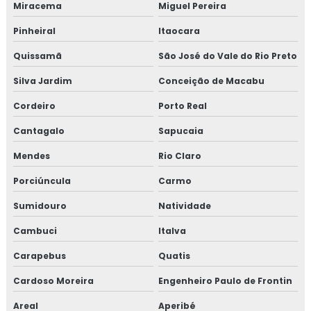
Miracema
Miguel Pereira
Pinheiral
Itaocara
Quissamã
São José do Vale do Rio Preto
Silva Jardim
Conceição de Macabu
Cordeiro
Porto Real
Cantagalo
Sapucaia
Mendes
Rio Claro
Porciúncula
Carmo
Sumidouro
Natividade
Cambuci
Italva
Carapebus
Quatis
Cardoso Moreira
Engenheiro Paulo de Frontin
Areal
Aperibé