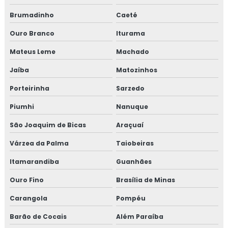
Brumadinho
Caeté
Ouro Branco
Iturama
Mateus Leme
Machado
Jaíba
Matozinhos
Porteirinha
Sarzedo
Piumhi
Nanuque
São Joaquim de Bicas
Araçuaí
Várzea da Palma
Taiobeiras
Itamarandiba
Guanhães
Ouro Fino
Brasília de Minas
Carangola
Pompéu
Barão de Cocais
Além Paraíba