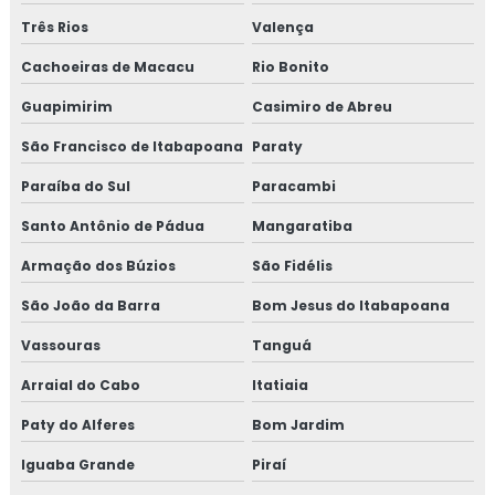
Três Rios
Valença
Cachoeiras de Macacu
Rio Bonito
Guapimirim
Casimiro de Abreu
São Francisco de Itabapoana
Paraty
Paraíba do Sul
Paracambi
Santo Antônio de Pádua
Mangaratiba
Armação dos Búzios
São Fidélis
São João da Barra
Bom Jesus do Itabapoana
Vassouras
Tanguá
Arraial do Cabo
Itatiaia
Paty do Alferes
Bom Jardim
Iguaba Grande
Piraí