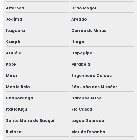
Alterosa
Grão Mogol
Joaíma
Areado
Itaguara
Carmo de Minas
Guapé
Itinga
Ataléia
Itapagipe
Poté
Mirabela
Miraí
Engenheiro Caldas
Monte Belo
São João das Missões
Ubaporanga
Campos Altos
Itatiaiuçu
Rio Casca
Santa Maria do Suaçuí
Lagoa Dourada
Ilicínea
Mar de Espanha