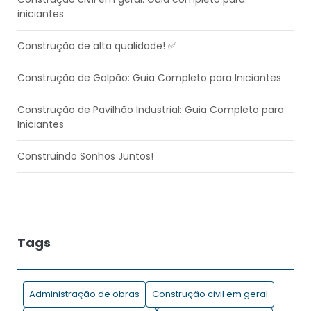
iniciantes
Construção de alta qualidade! ✅​
Construção de Galpão: Guia Completo para Iniciantes
Construção de Pavilhão Industrial: Guia Completo para
Iniciantes
Construindo Sonhos Juntos!
Controle de entrada e saída de material na obra: a
importância de um software de gestão no processo
Dicas para economizar tempo e dinheiro durante a
Tags
realização de uma obra !
Drones na construção civil: entenda a tecnologia e suas
Administração de obras
Construção civil em geral
aplicações