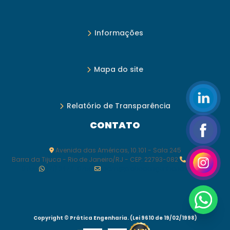
Informações
Mapa do site
Relatório de Transparência
CONTATO
Avenida das Américas, 10.101 - Sala 245
Barra da Tijuca - Rio de Janeiro/RJ - CEP: 22793-082
(21) 3472-
0755
(21) 3472-0755
adm@praticaengenharia.com.br
Copyright © Prática Engenharia. (Lei 9610 de 19/02/1998)