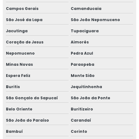
Campos Gerais
Camanducaia
São José da Lapa
São João Nepomuceno
Jacutinga
Tupaciguara
Coração de Jesus
Aimorés
Nepomuceno
Pedra Azul
Minas Novas
Paraopeba
Espera Feliz
Monte Sião
Buritis
Jequitinhonha
São Gonçalo do Sapucaí
São João da Ponte
Belo Oriente
Buritizeiro
São João do Paraíso
Carandaí
Bambuí
Corinto