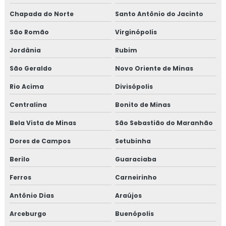
Chapada do Norte
Santo Antônio do Jacinto
São Romão
Virginópolis
Jordânia
Rubim
São Geraldo
Novo Oriente de Minas
Rio Acima
Divisópolis
Centralina
Bonito de Minas
Bela Vista de Minas
São Sebastião do Maranhão
Dores de Campos
Setubinha
Berilo
Guaraciaba
Ferros
Carneirinho
Antônio Dias
Araújos
Arceburgo
Buenópolis