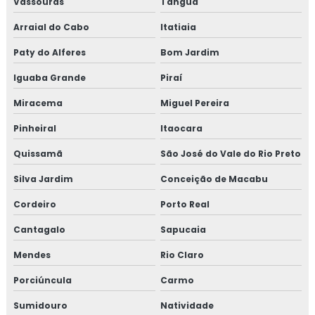
Vassouras
Tanguá
Arraial do Cabo
Itatiaia
Paty do Alferes
Bom Jardim
Iguaba Grande
Piraí
Miracema
Miguel Pereira
Pinheiral
Itaocara
Quissamã
São José do Vale do Rio Preto
Silva Jardim
Conceição de Macabu
Cordeiro
Porto Real
Cantagalo
Sapucaia
Mendes
Rio Claro
Porciúncula
Carmo
Sumidouro
Natividade