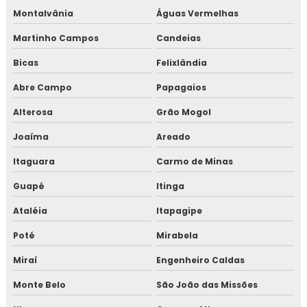
Montalvânia
Águas Vermelhas
Martinho Campos
Candeias
Bicas
Felixlândia
Abre Campo
Papagaios
Alterosa
Grão Mogol
Joaíma
Areado
Itaguara
Carmo de Minas
Guapé
Itinga
Ataléia
Itapagipe
Poté
Mirabela
Miraí
Engenheiro Caldas
Monte Belo
São João das Missões