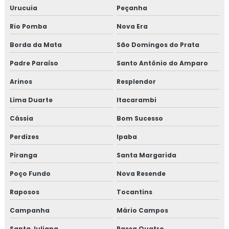
Urucuia
Peçanha
Rio Pomba
Nova Era
Borda da Mata
São Domingos do Prata
Padre Paraíso
Santo Antônio do Amparo
Arinos
Resplendor
Lima Duarte
Itacarambi
Cássia
Bom Sucesso
Perdizes
Ipaba
Piranga
Santa Margarida
Poço Fundo
Nova Resende
Raposos
Tocantins
Campanha
Mário Campos
Santa Juliana
Passa Quatro