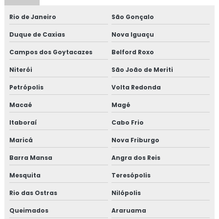
Rio de Janeiro
São Gonçalo
Duque de Caxias
Nova Iguaçu
Campos dos Goytacazes
Belford Roxo
Niterói
São João de Meriti
Petrópolis
Volta Redonda
Macaé
Magé
Itaboraí
Cabo Frio
Maricá
Nova Friburgo
Barra Mansa
Angra dos Reis
Mesquita
Teresópolis
Rio das Ostras
Nilópolis
Queimados
Araruama