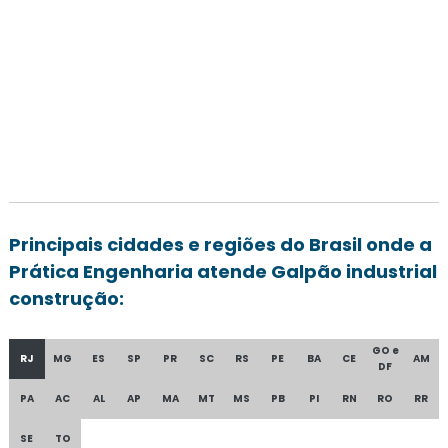
Principais cidades e regiões do Brasil onde a
Prática Engenharia atende Galpão industrial
construção:
GO e
RJ
MG
ES
SP
PR
SC
RS
PE
BA
CE
AM
DF
PA
AC
AL
AP
MA
MT
MS
PB
PI
RN
RO
RR
SE
TO