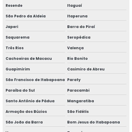
Resende
Itaguaí
São Pedro da Aldeia
Itaperuna
Japeri
Barra do Piraí
Saquarema
Seropédica
Três Rios
Valença
Cachoeiras de Macacu
Rio Bonito
Guapimirim
Casimiro de Abreu
São Francisco de Itabapoana
Paraty
Paraíba do Sul
Paracambi
Santo Antônio de Pádua
Mangaratiba
Armação dos Búzios
São Fidélis
São João da Barra
Bom Jesus do Itabapoana