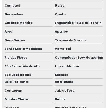
Cambuci
Italva
Carapebus
Quatis
Cardoso Moreira
Engenheiro Paulo de Frontin
Areal
Aperibé
Duas Barras
Trajano de Moraes
Santa Maria Madalena
Varre-Sai
Rio das Flores
Comendador Levy Gasparian
São Sebastião do Alto
Laje do Muriaé
São José de Ubá
Macuco
Belo Horizonte
Uberlândia
Contagem
Juiz de Fora
Montes Claros
Betim
Uberaba
Ribeirão das Neves