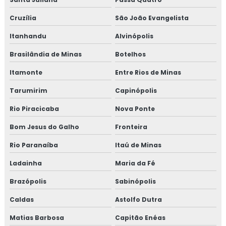
Cruzília
São João Evangelista
Itanhandu
Alvinópolis
Brasilândia de Minas
Botelhos
Itamonte
Entre Rios de Minas
Tarumirim
Capinópolis
Rio Piracicaba
Nova Ponte
Bom Jesus do Galho
Fronteira
Rio Paranaíba
Itaú de Minas
Ladainha
Maria da Fé
Brazópolis
Sabinópolis
Caldas
Astolfo Dutra
Matias Barbosa
Capitão Enéas