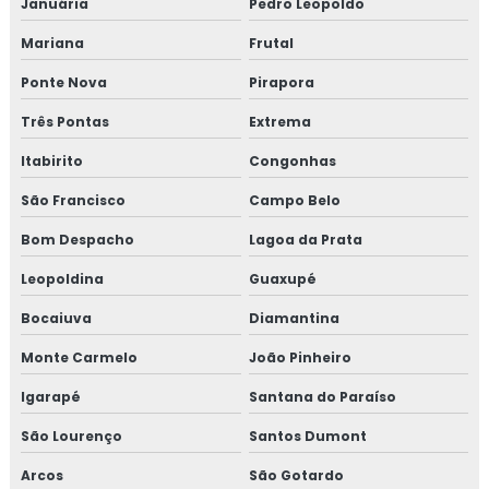
Januária
Pedro Leopoldo
Mariana
Frutal
Ponte Nova
Pirapora
Três Pontas
Extrema
Itabirito
Congonhas
São Francisco
Campo Belo
Bom Despacho
Lagoa da Prata
Leopoldina
Guaxupé
Bocaiuva
Diamantina
Monte Carmelo
João Pinheiro
Igarapé
Santana do Paraíso
São Lourenço
Santos Dumont
Arcos
São Gotardo