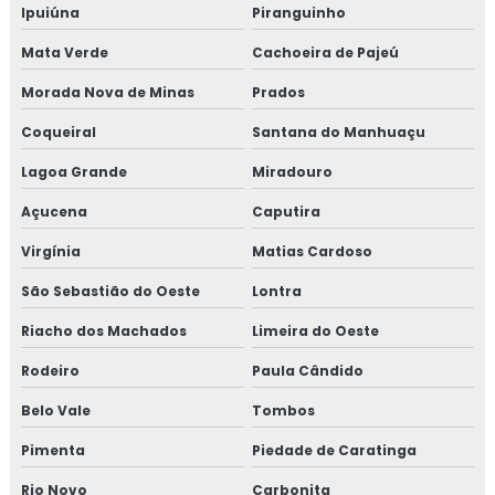
Ipuiúna
Piranguinho
Mata Verde
Cachoeira de Pajeú
Morada Nova de Minas
Prados
Coqueiral
Santana do Manhuaçu
Lagoa Grande
Miradouro
Açucena
Caputira
Virgínia
Matias Cardoso
São Sebastião do Oeste
Lontra
Riacho dos Machados
Limeira do Oeste
Rodeiro
Paula Cândido
Belo Vale
Tombos
Pimenta
Piedade de Caratinga
Rio Novo
Carbonita