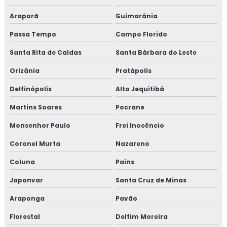
Araporã
Guimarânia
Passa Tempo
Campo Florido
Santa Rita de Caldas
Santa Bárbara do Leste
Orizânia
Pratápolis
Delfinópolis
Alto Jequitibá
Martins Soares
Pocrane
Monsenhor Paulo
Frei Inocêncio
Coronel Murta
Nazareno
Coluna
Pains
Japonvar
Santa Cruz de Minas
Araponga
Pavão
Florestal
Delfim Moreira