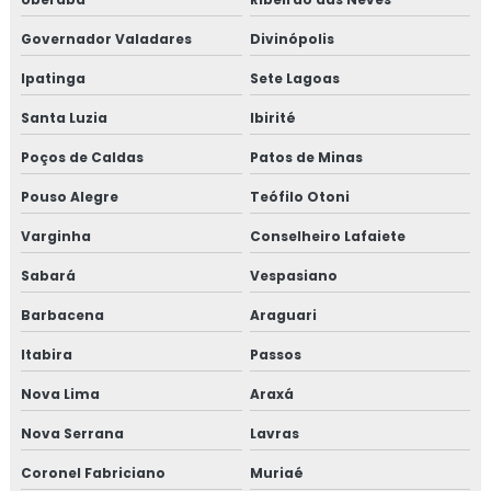
Governador Valadares
Divinópolis
Ipatinga
Sete Lagoas
Santa Luzia
Ibirité
Poços de Caldas
Patos de Minas
Pouso Alegre
Teófilo Otoni
Varginha
Conselheiro Lafaiete
Sabará
Vespasiano
Barbacena
Araguari
Itabira
Passos
Nova Lima
Araxá
Nova Serrana
Lavras
Coronel Fabriciano
Muriaé