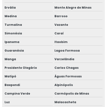
Ervália
Monte Alegre de Minas
Medina
Barroso
Turmalina
Vazante
Simonésia
Caraí
Ipanema
Itaobim
Guaranésia
Lagoa Formosa
Manga
Varzelândia
Presidente Olegário
Carlos Chagas
Matipó
Águas Formosas
Baependi
Alpinópolis
Campina Verde
Carmópolis de Minas
Luz
Malacacheta