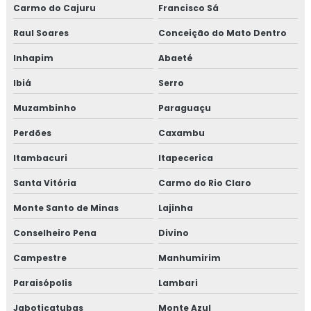
Carmo do Cajuru
Francisco Sá
Raul Soares
Conceição do Mato Dentro
Inhapim
Abaeté
Ibiá
Serro
Muzambinho
Paraguaçu
Perdões
Caxambu
Itambacuri
Itapecerica
Santa Vitória
Carmo do Rio Claro
Monte Santo de Minas
Lajinha
Conselheiro Pena
Divino
Campestre
Manhumirim
Paraisópolis
Lambari
Jaboticatubas
Monte Azul