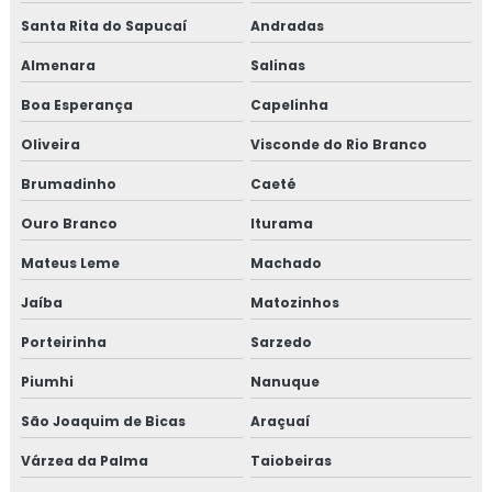
Santa Rita do Sapucaí
Andradas
Almenara
Salinas
Boa Esperança
Capelinha
Oliveira
Visconde do Rio Branco
Brumadinho
Caeté
Ouro Branco
Iturama
Mateus Leme
Machado
Jaíba
Matozinhos
Porteirinha
Sarzedo
Piumhi
Nanuque
São Joaquim de Bicas
Araçuaí
Várzea da Palma
Taiobeiras