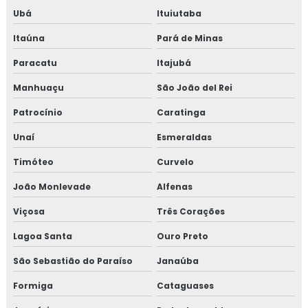
Ubá
Ituiutaba
Itaúna
Pará de Minas
Paracatu
Itajubá
Manhuaçu
São João del Rei
Patrocínio
Caratinga
Unaí
Esmeraldas
Timóteo
Curvelo
João Monlevade
Alfenas
Viçosa
Três Corações
Lagoa Santa
Ouro Preto
São Sebastião do Paraíso
Janaúba
Formiga
Cataguases