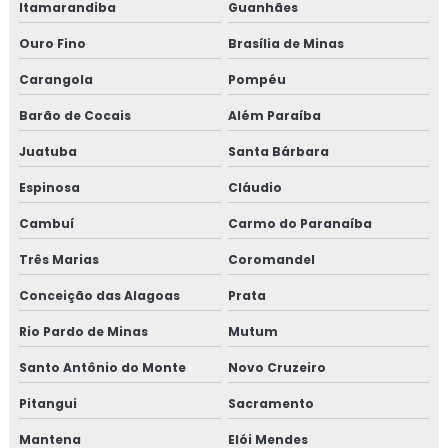
Itamarandiba
Guanhães
Ouro Fino
Brasília de Minas
Carangola
Pompéu
Barão de Cocais
Além Paraíba
Juatuba
Santa Bárbara
Espinosa
Cláudio
Cambuí
Carmo do Paranaíba
Três Marias
Coromandel
Conceição das Alagoas
Prata
Rio Pardo de Minas
Mutum
Santo Antônio do Monte
Novo Cruzeiro
Pitangui
Sacramento
Mantena
Elói Mendes