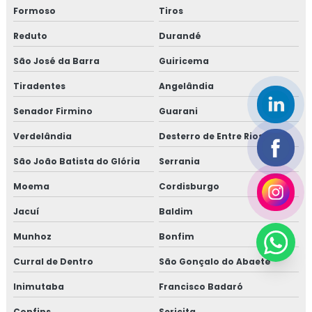
Formoso
Tiros
Reduto
Durandé
São José da Barra
Guiricema
Tiradentes
Angelândia
Senador Firmino
Guarani
Verdelândia
Desterro de Entre Rios
São João Batista do Glória
Serrania
Moema
Cordisburgo
Jacuí
Baldim
Munhoz
Bonfim
Curral de Dentro
São Gonçalo do Abaeté
Inimutaba
Francisco Badaró
Confins
Sericita