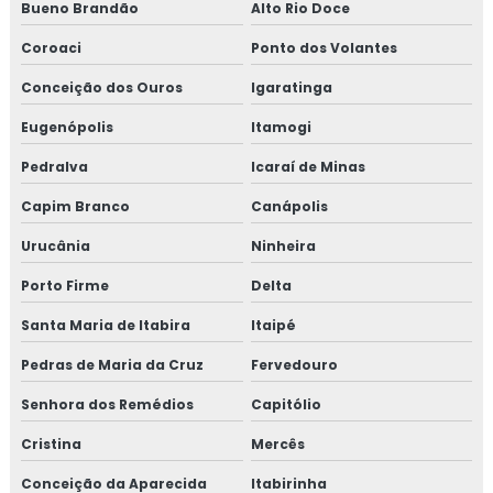
Bueno Brandão
Alto Rio Doce
Coroaci
Ponto dos Volantes
Conceição dos Ouros
Igaratinga
Eugenópolis
Itamogi
Pedralva
Icaraí de Minas
Capim Branco
Canápolis
Urucânia
Ninheira
Porto Firme
Delta
Santa Maria de Itabira
Itaipé
Pedras de Maria da Cruz
Fervedouro
Senhora dos Remédios
Capitólio
Cristina
Mercês
Conceição da Aparecida
Itabirinha