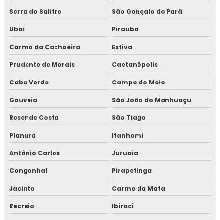
Serra do Salitre
São Gonçalo do Pará
Ubaí
Piraúba
Carmo da Cachoeira
Estiva
Prudente de Morais
Caetanópolis
Cabo Verde
Campo do Meio
Gouveia
São João do Manhuaçu
Resende Costa
São Tiago
Planura
Itanhomi
Antônio Carlos
Juruaia
Congonhal
Pirapetinga
Jacinto
Carmo da Mata
Recreio
Ibiraci