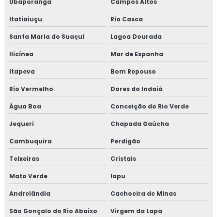
Ubaporanga
Campos Altos
Itatiaiuçu
Rio Casca
Santa Maria do Suaçuí
Lagoa Dourada
Ilicínea
Mar de Espanha
Itapeva
Bom Repouso
Rio Vermelho
Dores do Indaiá
Água Boa
Conceição do Rio Verde
Jequeri
Chapada Gaúcha
Cambuquira
Perdigão
Teixeiras
Cristais
Mato Verde
Iapu
Andrelândia
Cachoeira de Minas
São Gonçalo do Rio Abaixo
Virgem da Lapa