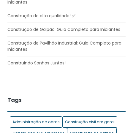
iniciantes
Construção de alta qualidade! ✅​
Construção de Galpão: Guia Completo para Iniciantes
Construção de Pavilhão Industrial: Guia Completo para
Iniciantes
Construindo Sonhos Juntos!
Controle de entrada e saída de material na obra: a
importância de um software de gestão no processo
Dicas para economizar tempo e dinheiro durante a
Tags
realização de uma obra !
Drones na construção civil: entenda a tecnologia e suas
Administração de obras
Construção civil em geral
aplicações