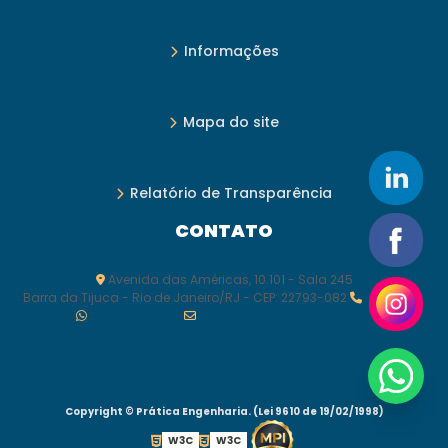
Informações
Mapa do site
Relatório de Transparência
CONTATO
Avenida das Américas, 10.101 - Sala 245
Barra da Tijuca - Rio de Janeiro/RJ - CEP: 22793-082
(21) 3472-
0755
(21) 3472-0755
adm@praticaengenharia.com.br
Copyright © Prática Engenharia. (Lei 9610 de 19/02/1998)
W3C
W3C