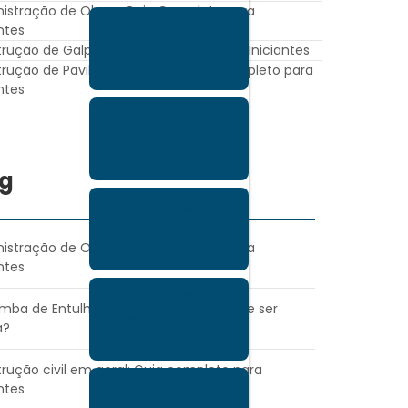
istração de Obras: Guia Completo para
Empresas de
antes
engenharia e
rução de Galpão: Guia Completo para Iniciantes
rução de Pavilhão Industrial: Guia Completo para
construção
antes
Empresas de
engenharia e
construção civil
og
Empresas
gerenciadoras de
istração de Obras: Guia Completo para
obras
antes
Empresas de
ba de Entulho: quando e por que deve ser
gerenciamento de
a?
projetos e obras
rução civil em geral: Guia completo para
Empresas de
antes