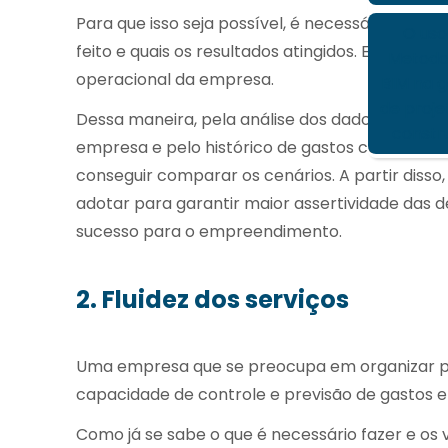
Para que isso seja possível, é necessário ter e
O uso
feito e quais os resultados atingidos. Essa é um
Metodo
operacional da empresa.
BIM na 
de proje
Dessa maneira, pela análise dos dados coletad
constr
empresa e pelo histórico de gastos com áreas 
conseguir comparar os cenários. A partir disso,
adotar para garantir maior assertividade das 
sucesso para o empreendimento.
2. Fluidez dos serviços
Uma empresa que se preocupa em organizar pr
capacidade de controle e previsão de gastos e
Como já se sabe o que é necessário fazer e o