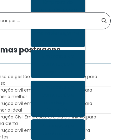
Empresa de
terraplanagem
Empresa de
terraplenagem e
pavimentação
timas postagens
Empresas de
construção e
engenharia
sa de gestão de obras: Guia Completo para
sso
Empresas de
rução civil empresas: Guia completo para
construção e
her a melhor
montagem
rução civil empresas: Guia completo para
her a ideal
industrial
rução Civil Empresas: O Guia Definitivo para
ha Certa
Empresas de
rução civil em geral: Guia completo para
construtora
antes