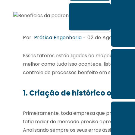
econom
Vesuvius -
temp
Trilhos para
dinhe
Maquinário
duran
realiza
Por:
Prática Engenharia
- 02 de Agosto de 20
uma ob
Drone
Esses fatores estão ligados ao mapeamento e 
constr
melhor como tudo isso acontece, listamos os p
civil: e
controle de processos benfeito em seu negócio
a tecnol
sua
1. Criação de histórico opera
aplica
Motivos
Primeiramente, toda empresa que pretende alc
contr
fatia maior do mercado precisa aprender a se 
um
Analisando sempre os seus erros assim como s
constru