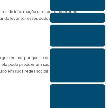
cliente?
tes de informação a respeito do próprio
Normas & Legislação
ndo levantar esses dados. De forma a não
10 temas de Diálogo
Diário de Segurança para
2024 (DDS)
Adicional de
rgar melhor por que se deve buscar a
insalubridade na
 ela pode produzir em sua empresa, ajude
construção civil: o que é,
údo em suas redes sociais.
para que serve e quando
remunerar
APR (Análise Preliminar
de Riscos): o que é, sua
importância e como
elaborá-la