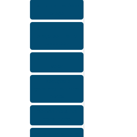
Estrutura metálica
preço
Estrutura metálica
preço por metro
quadrado
Estrutura metálica
valor
Execução e
gerenciamento de
obras
Galpão industrial
construção
Gerenciamento de