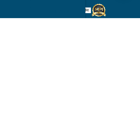
W3C
W3C
Gestão e
planejamento de
obras
Obra de
construção civil
Obras e reformas
prediais
Obras de
terraplanagem
Orçamento
construção civil
Orçamento para