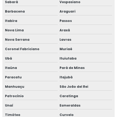
Sabará
Vespasiano
Barbacena
Araguari
Itabira
Passos
Nova Lima
Araxá
Nova Serrana
Lavras
Coronel Fabriciano
Muriaé
Ubá
Ituiutaba
Itaúna
Pará de Minas
Paracatu
Itajubá
Manhuaçu
São João del Rei
Patrocínio
Caratinga
Unaí
Esmeraldas
Timóteo
Curvelo