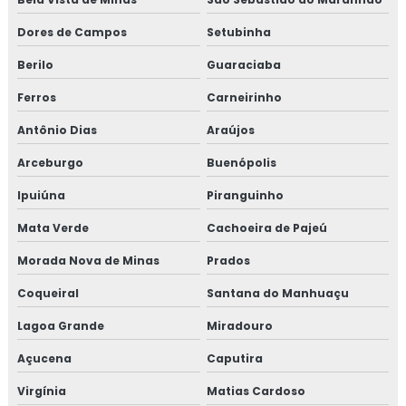
Dores de Campos
Setubinha
Berilo
Guaraciaba
Ferros
Carneirinho
Antônio Dias
Araújos
Arceburgo
Buenópolis
Ipuiúna
Piranguinho
Mata Verde
Cachoeira de Pajeú
Morada Nova de Minas
Prados
Coqueiral
Santana do Manhuaçu
Lagoa Grande
Miradouro
Açucena
Caputira
Virgínia
Matias Cardoso