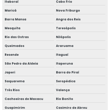
Itaboraí
Cabo Frio
Maricá
Nova Friburgo
Barra Mansa
Angra dos Reis
Mesquita
Teresópolis
Rio das Ostras
Nilópolis
Queimados
Araruama
Resende
Itaguaí
São Pedro da Aldeia
Itaperuna
Japeri
Barra do Piraí
Saquarema
Seropédica
Três Rios
Valença
Cachoeiras de Macacu
Rio Bonito
Guapimirim
Casimiro de Abreu