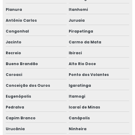
Planura
Itanhomi
Antônio Carlos
Juruaia
Congonhal
Pirapetinga
Jacinto
Carmo da Mata
Recreio
Ibiraci
Bueno Brandão
Alto Rio Doce
Coroaci
Ponto dos Volantes
Conceição dos Ouros
Igaratinga
Eugenópolis
Itamogi
Pedralva
Icaraí de Minas
Capim Branco
Canápolis
Urucânia
Ninheira