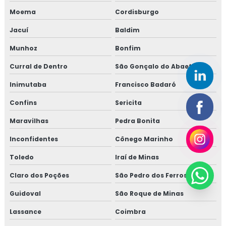
Moema
Cordisburgo
Jacuí
Baldim
Munhoz
Bonfim
Curral de Dentro
São Gonçalo do Abaeté
Inimutaba
Francisco Badaró
Confins
Sericita
Maravilhas
Pedra Bonita
Inconfidentes
Cônego Marinho
Toledo
Iraí de Minas
Claro dos Poções
São Pedro dos Ferros
Guidoval
São Roque de Minas
Lassance
Coimbra