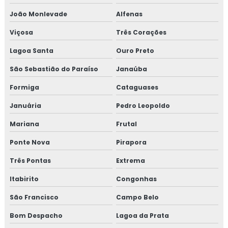
João Monlevade
Alfenas
Viçosa
Três Corações
Lagoa Santa
Ouro Preto
São Sebastião do Paraíso
Janaúba
Formiga
Cataguases
Januária
Pedro Leopoldo
Mariana
Frutal
Ponte Nova
Pirapora
Três Pontas
Extrema
Itabirito
Congonhas
São Francisco
Campo Belo
Bom Despacho
Lagoa da Prata