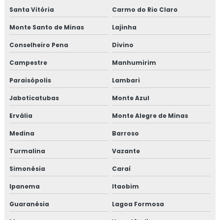
Santa Vitória
Carmo do Rio Claro
Monte Santo de Minas
Lajinha
Conselheiro Pena
Divino
Campestre
Manhumirim
Paraisópolis
Lambari
Jaboticatubas
Monte Azul
Ervália
Monte Alegre de Minas
Medina
Barroso
Turmalina
Vazante
Simonésia
Caraí
Ipanema
Itaobim
Guaranésia
Lagoa Formosa