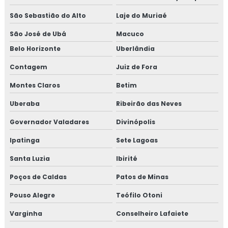
São Sebastião do Alto
Laje do Muriaé
São José de Ubá
Macuco
Belo Horizonte
Uberlândia
Contagem
Juiz de Fora
Montes Claros
Betim
Uberaba
Ribeirão das Neves
Governador Valadares
Divinópolis
Ipatinga
Sete Lagoas
Santa Luzia
Ibirité
Poços de Caldas
Patos de Minas
Pouso Alegre
Teófilo Otoni
Varginha
Conselheiro Lafaiete