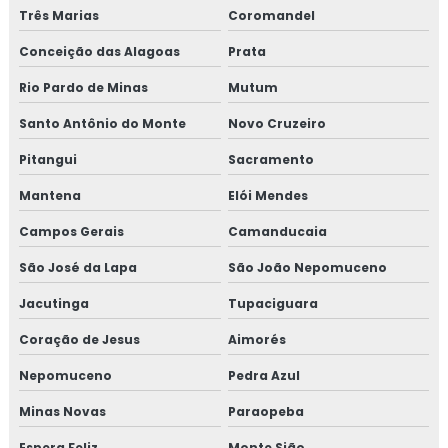
Três Marias
Coromandel
Conceição das Alagoas
Prata
Rio Pardo de Minas
Mutum
Santo Antônio do Monte
Novo Cruzeiro
Pitangui
Sacramento
Mantena
Elói Mendes
Campos Gerais
Camanducaia
São José da Lapa
São João Nepomuceno
Jacutinga
Tupaciguara
Coração de Jesus
Aimorés
Nepomuceno
Pedra Azul
Minas Novas
Paraopeba
Espera Feliz
Monte Sião