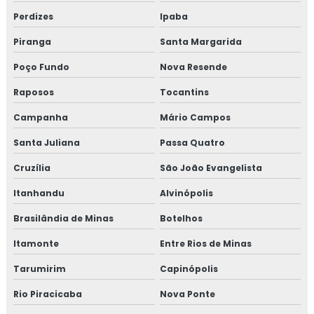
Perdizes
Ipaba
Piranga
Santa Margarida
Poço Fundo
Nova Resende
Raposos
Tocantins
Campanha
Mário Campos
Santa Juliana
Passa Quatro
Cruzília
São João Evangelista
Itanhandu
Alvinópolis
Brasilândia de Minas
Botelhos
Itamonte
Entre Rios de Minas
Tarumirim
Capinópolis
Rio Piracicaba
Nova Ponte