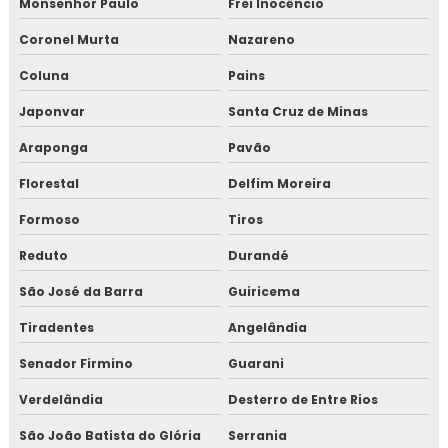
Monsenhor Paulo
Frei Inocêncio
Coronel Murta
Nazareno
Coluna
Pains
Japonvar
Santa Cruz de Minas
Araponga
Pavão
Florestal
Delfim Moreira
Formoso
Tiros
Reduto
Durandé
São José da Barra
Guiricema
Tiradentes
Angelândia
Senador Firmino
Guarani
Verdelândia
Desterro de Entre Rios
São João Batista do Glória
Serrania