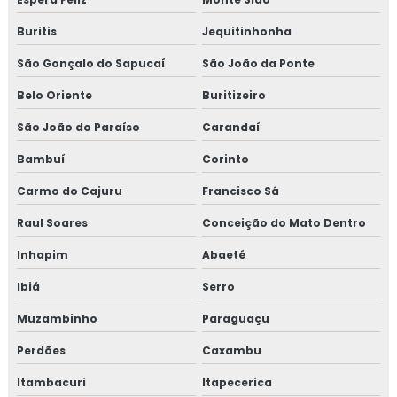
Buritis
Jequitinhonha
São Gonçalo do Sapucaí
São João da Ponte
Belo Oriente
Buritizeiro
São João do Paraíso
Carandaí
Bambuí
Corinto
Carmo do Cajuru
Francisco Sá
Raul Soares
Conceição do Mato Dentro
Inhapim
Abaeté
Ibiá
Serro
Muzambinho
Paraguaçu
Perdões
Caxambu
Itambacuri
Itapecerica