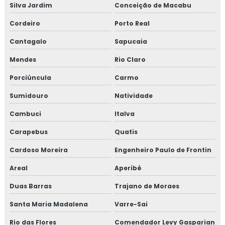
Silva Jardim
Conceição de Macabu
Cordeiro
Porto Real
Cantagalo
Sapucaia
Mendes
Rio Claro
Porciúncula
Carmo
Sumidouro
Natividade
Cambuci
Italva
Carapebus
Quatis
Cardoso Moreira
Engenheiro Paulo de Frontin
Areal
Aperibé
Duas Barras
Trajano de Moraes
Santa Maria Madalena
Varre-Sai
Rio das Flores
Comendador Levy Gasparian