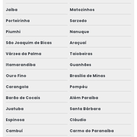
Jaíba
Matozinhos
Porteirinha
Sarzedo
Piumhi
Nanuque
São Joaquim de Bicas
Araçuaí
Várzea da Palma
Taiobeiras
Itamarandiba
Guanhães
Ouro Fino
Brasília de Minas
Carangola
Pompéu
Barão de Cocais
Além Paraíba
Juatuba
Santa Bárbara
Espinosa
Cláudio
Cambuí
Carmo do Paranaíba