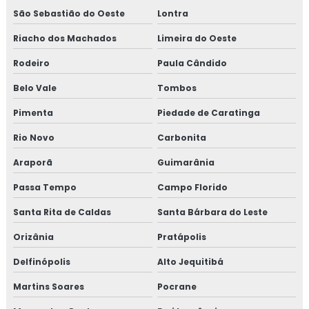
São Sebastião do Oeste
Lontra
Riacho dos Machados
Limeira do Oeste
Rodeiro
Paula Cândido
Belo Vale
Tombos
Pimenta
Piedade de Caratinga
Rio Novo
Carbonita
Araporã
Guimarânia
Passa Tempo
Campo Florido
Santa Rita de Caldas
Santa Bárbara do Leste
Orizânia
Pratápolis
Delfinópolis
Alto Jequitibá
Martins Soares
Pocrane