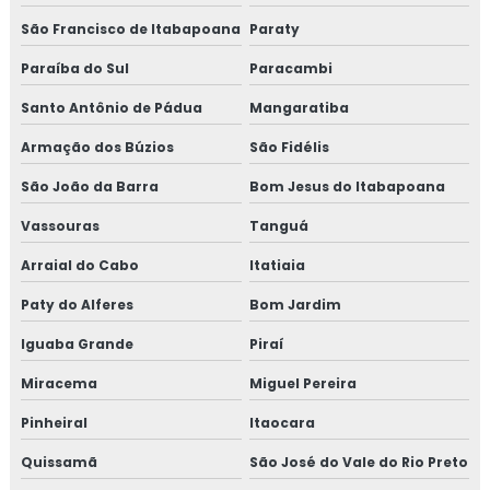
São Francisco de Itabapoana
Paraty
Paraíba do Sul
Paracambi
Santo Antônio de Pádua
Mangaratiba
Armação dos Búzios
São Fidélis
São João da Barra
Bom Jesus do Itabapoana
Vassouras
Tanguá
Arraial do Cabo
Itatiaia
Paty do Alferes
Bom Jardim
Iguaba Grande
Piraí
Miracema
Miguel Pereira
Pinheiral
Itaocara
Quissamã
São José do Vale do Rio Preto