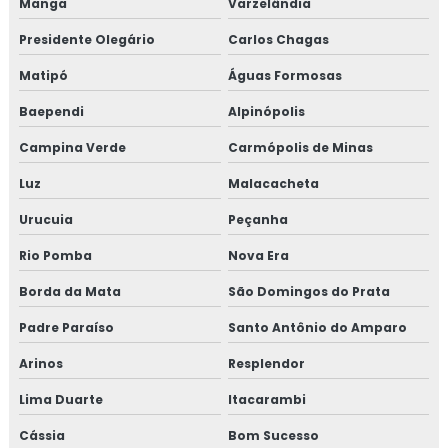
Manga
Varzelândia
Presidente Olegário
Carlos Chagas
Matipó
Águas Formosas
Baependi
Alpinópolis
Campina Verde
Carmópolis de Minas
Luz
Malacacheta
Urucuia
Peçanha
Rio Pomba
Nova Era
Borda da Mata
São Domingos do Prata
Padre Paraíso
Santo Antônio do Amparo
Arinos
Resplendor
Lima Duarte
Itacarambi
Cássia
Bom Sucesso