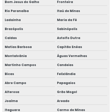
Bom Jesus do Galho
Fronteira
Rio Paranaíba
Itaú de Minas
Ladainha
Maria da Fé
Brazópolis
Sabinópolis
Caldas
Astolfo Dutra
Matias Barbosa
Capitão Enéas
Montalvânia
Águas Vermelhas
Martinho Campos
Candeias
Bicas
Felixlândia
Abre Campo
Papagaios
Alterosa
Grão Mogol
Joaíma
Areado
Itaguara
Carmo de Minas