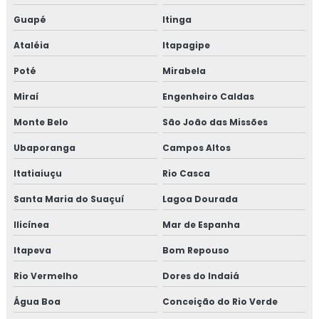
Guapé
Itinga
Ataléia
Itapagipe
Poté
Mirabela
Miraí
Engenheiro Caldas
Monte Belo
São João das Missões
Ubaporanga
Campos Altos
Itatiaiuçu
Rio Casca
Santa Maria do Suaçuí
Lagoa Dourada
Ilicínea
Mar de Espanha
Itapeva
Bom Repouso
Rio Vermelho
Dores do Indaiá
Água Boa
Conceição do Rio Verde