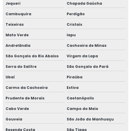
Jequeri
Chapada Gaúcha
Cambuquira
Perdigão
Teixeiras
Cristais
Mato Verde
Iapu
Andrelândia
Cachoeira de Minas
São Gonçalo do Rio Abaixo
Virgem da Lapa
Serra do Salitre
São Gonçalo do Pará
Ubaí
Piraúba
Carmo da Cachoeira
Estiva
Prudente de Morais
Caetanópolis
Cabo Verde
Campo do Meio
Gouveia
São João do Manhuaçu
Resende Costa
São Tiago