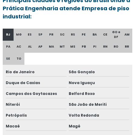
Principais cidades e regiões do Brasil onde a
Prática Engenharia atende Empresa de piso
industrial:
GO e
RJ
MG
ES
SP
PR
SC
RS
PE
BA
CE
AM
DF
PA
AC
AL
AP
MA
MT
MS
PB
PI
RN
RO
RR
SE
TO
Rio de Janeiro
São Gonçalo
Duque de Caxias
Nova Iguaçu
Campos dos Goytacazes
Belford Roxo
Niterói
São João de Meriti
Petrópolis
Volta Redonda
Macaé
Magé