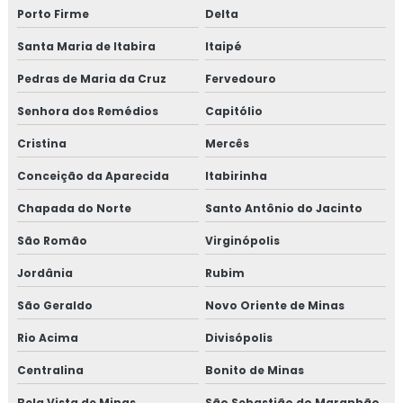
Porto Firme
Delta
Santa Maria de Itabira
Itaipé
Pedras de Maria da Cruz
Fervedouro
Senhora dos Remédios
Capitólio
Cristina
Mercês
Conceição da Aparecida
Itabirinha
Chapada do Norte
Santo Antônio do Jacinto
São Romão
Virginópolis
Jordânia
Rubim
São Geraldo
Novo Oriente de Minas
Rio Acima
Divisópolis
Centralina
Bonito de Minas
Bela Vista de Minas
São Sebastião do Maranhão