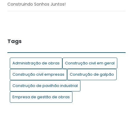
Construindo Sonhos Juntos!
Controle de entrada e saída de material na obra: a
importância de um software de gestão no processo
Dicas para economizar tempo e dinheiro durante a
Tags
realização de uma obra !
Drones na construção civil: entenda a tecnologia e suas
Administração de obras
Construção civil em geral
aplicações
Construção civil empresas
Construção de galpão
Motivos para contratar uma construtora!
Construção de pavilhão industrial
O uso da Metodologia BIM na gestão de projetos de
Empresa de gestão de obras
construção