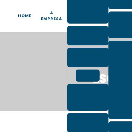
Pavimentação
Inicia
de
A
HOME
Condomínio
Constr
EMPRESA
Sonh
Park Shopping
Junt
Volta Redonda
Contro
Shopping
entra
Nova Iguaçú
saída
materi
ESCRI
Sodexo
obra
import
Swiss
de 
International
softwa
School
gestã
proce
Vesuvius -
Galpao
Dicas 