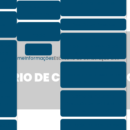
ntes
monitoramento de
Gerenciamento
obras?
de Obras
uindo
os
Gestão de Pessoas
Manutenção
os!
Predial
4 dicas para contratar
le de
um bom profissional para
Reforma
da e
sua empreiteira
Home
Informações
Escritório de construção civil
 de
5 características que
al na
TÓRIO DE CONSTRUÇÃO
todo bom profissional de
: a
arquitetura deve ter
ância
um
Como estruturar a
re de
alocação de recursos na
o no
construção civil?
sso
Comodismo na empresa:
para