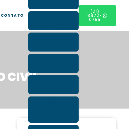
engenharia civil
(21)
CONTATO
3472-
Empresa de
0755
projetos industriais
Empresa que faz
reforma
Empresa para
reforma
 CIVIL
Empresa de
reforma comercial
Empresa de
reformas e
construções rj