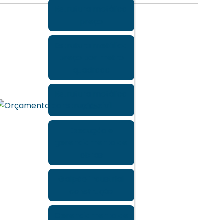
Estrutura metálica
preço
Estrutura metálica
preço por metro
quadrado
Estrutura metálica
valor
Execução e
gerenciamento de
obras
Galpão industrial
construção
Gerenciamento de