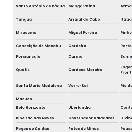
Santo Antônio de Pádua
Mangaratiba
Arma
Tanguá
Arraial do Cabo
Itatia
Miracema
Miguel Pereira
Pinhe
Conceição de Macabu
Cordeiro
Porto
Porciúncula
Carmo
Sumi
Engen
Quatis
Cardoso Moreira
Front
Santa Maria Madalena
Varre-Sai
Rio d
Macuco
Belo Horizonte
Uberlândia
Cont
Ribeirão das Neves
Governador Valadares
Divin
Poços de Caldas
Patos de Minas
Pouso