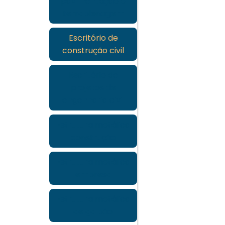
pavimentação e
terraplenagem
Escritório de
construção civil
Escritório de
projetos de
engenharia civil
Estrutura metálica
construção
Estrutura metálica
empresa
Estrutura metálica
de galpão