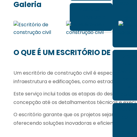
econom
Galeria
Vesuvius -
temp
Trilhos para
dinhe
Maquinário
duran
realiza
uma ob
O QUE É UM ESCRITÓRIO DE CONS
Drone
constr
civil: e
Um
escritório de construção civil
é especializado n
a tecnol
infraestrutura e edificações, como estradas, ponte
sua
Este serviço inclui todas as etapas do desenvolvim
aplica
concepção até os detalhamentos técnicos e execu
Motivos
O escritório garante que os projetos sejam realiz
contr
oferecendo soluções inovadoras e eficientes que a
um
constru