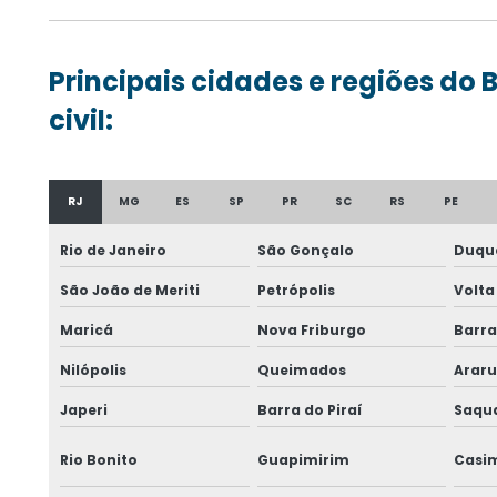
Principais cidades e regiões do 
civil:
RJ
MG
ES
SP
PR
SC
RS
PE
Rio de Janeiro
São Gonçalo
Duque
São João de Meriti
Petrópolis
Volta
Maricá
Nova Friburgo
Barr
Nilópolis
Queimados
Arar
Japeri
Barra do Piraí
Saqu
Rio Bonito
Guapimirim
Casim