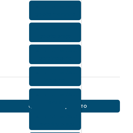
Estrutura metálica
galpão mezanino
Estrutura metálica
galpão preço
Estrutura metálica
para industria
Estrutura metálica
industrial
Estrutura metálica
mezanino
QUERO MEU ORÇAMENTO
Estrutura metálica
mezanino preço