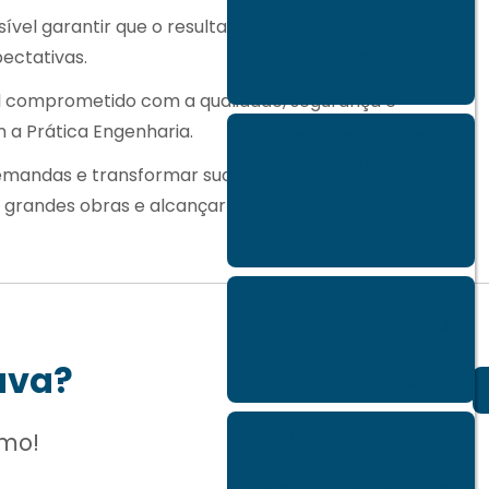
Por que o atendimento
ssível garantir que o resultado da obra seja exatamente
personalizado é tão
importante em um
pectativas.
negócio?
l
comprometido com a qualidade, segurança e
 a Prática Engenharia.
Proposta de orçamento
de obra no Word: como
mandas e transformar suas ideias em realidade.
fazer e gerar
 grandes obras e alcançarmos resultados
credibilidade ao seu
cliente?
Saiba o que é e como
fazer a nutrição de leads
para construtoras e
ava?
incorporadoras
Você sabe qual a
smo!
importância do
relacionamento com o