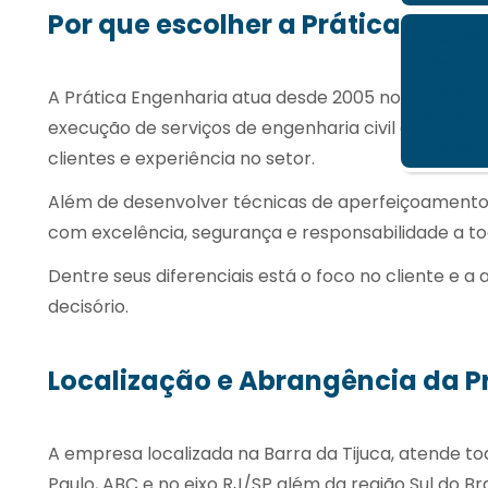
Por que escolher a Prática Enge
O uso
Metodo
BIM na 
A Prática Engenharia atua desde 2005 no mercado de
de proje
execução de serviços de engenharia civil e geren
constr
clientes e experiência no setor.
Além de desenvolver técnicas de aperfeiçoamento
com excelência, segurança e responsabilidade a tod
Dentre seus diferenciais está o foco no cliente e a
decisório.
Localização e Abrangência da P
A empresa localizada na Barra da Tijuca, atende to
Paulo, ABC e no eixo RJ/SP além da região Sul do Bra