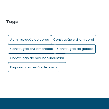
Controle de entrada e saída de material na obra: a
importância de um software de gestão no processo
Dicas para economizar tempo e dinheiro durante a
Tags
realização de uma obra !
Drones na construção civil: entenda a tecnologia e suas
Administração de obras
Construção civil em geral
aplicações
Construção civil empresas
Construção de galpão
Motivos para contratar uma construtora!
Construção de pavilhão industrial
O uso da Metodologia BIM na gestão de projetos de
Empresa de gestão de obras
construção