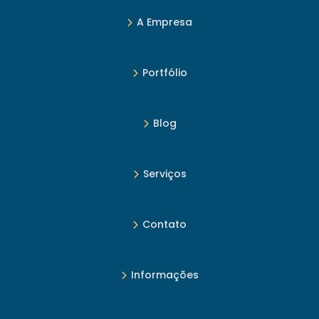
obra
A Empresa
Contabilidade na construção civil: conheça 6 práticas
valiosas!
Portfólio
Controle de custos em obras: como um software de
gestão pode ajudar?
Blog
Curva de valor agregado: o que é e como aplicar na
construção civil
Serviços
Custo e despesa operacional: diferença e como ter
controle?
Contato
Gestão de custos para o controle de obras: aprenda
como aplicar
Informações
Juros de obra: o que são, seus impactos financeiros e
como calcular