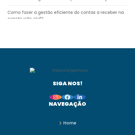
Como fazer a gestão eficiente do contas a receber na
construção civil?
Como funciona o financiamento da Caixa? Tire suas
dúvidas!
Como melhorar o controle financeiro mensal na
construção civil?
Como organizar fluxo de caixa na construção civil?
Aprenda!
SIGA NOS!
Composição de custos de serviços: entenda como
fazer
NAVEGAÇÃO
Conciliação bancária na construção civil: o que é e
como fazer?
Home
Confira como promover a redução de desperdícios na