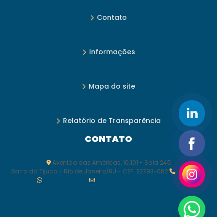
Contato
Informações
Mapa do site
Relatório de Transparência
CONTATO
Avenida das Américas, 10.101 - Sala 245
Barra da Tijuca - Rio de Janeiro/RJ - CEP: 22793-082
(21) 3472-
0755
(21) 3472-0755
adm@praticaengenharia.com.br